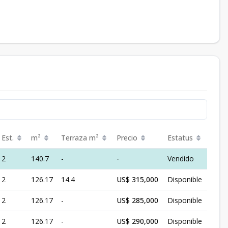
Est.
m²
Terraza
m²
Precio
Estatus
2
140.7
-
-
Vendido
2
126.17
14.4
US$ 315,000
Disponible
2
126.17
-
US$ 285,000
Disponible
2
126.17
-
US$ 290,000
Disponible