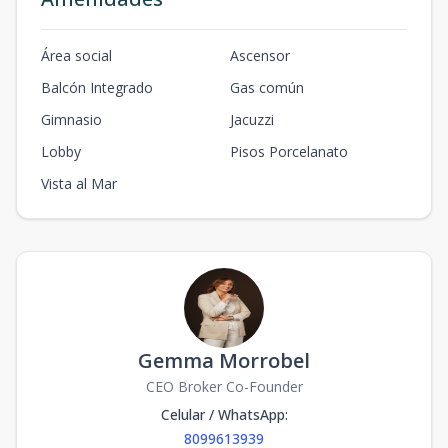
101,75
1
1
27.5
m2
71104
US$
Área social
Ascensor
-
1
1
58
189,00
1
1
58
m2
Balcón Integrado
Gas común
71106
Gimnasio
Jacuzzi
US$
-
1
1
36
115,20
1
1
36
m2
Lobby
Pisos Porcelanato
Vista al Mar
7201
US$
-
1
1
63
145,80
1
1
63
m2
Gemma Morrobel
CEO Broker Co-Founder
Celular / WhatsApp
:
8099613939