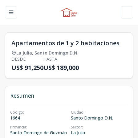
Toggle navigation menu
Toggl
Apartamentos de 1 y 2 habitaciones
La Julia
,
Santo Domingo D.N.
DESDE
HASTA
US$ 91,250
US$ 189,000
Resumen
Código
:
Ciudad
:
1664
Santo Domingo D.N.
Provincia
:
Sector
:
Santo Domingo de Guzmán
La Julia