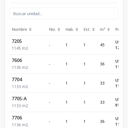
Nombre
Niv.
Hab.
Est.
m²
Precio
7205
US$
-
1
1
45
126,00
1
1
45
m2
7606
US$
-
1
1
36
110,70
1
1
36
m2
7704
US$
-
1
1
33
112,20
1
1
33
m2
7705-A
US$
-
1
1
33
91,250
1
1
33
m2
7706
US$
-
1
1
36
110,70
1
1
36
m2