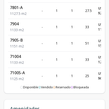
7801-A
US$
-
1
1
27.5
92,562
1
1
27.5
m2
7904
US$
-
1
1
33
118,80
1
1
33
m2
7905-B
US$
-
1
1
51
158,10
1
1
51
m2
71004
US$
-
1
1
33
122,10
1
1
33
m2
71005-A
US$
-
1
1
25
96,875
1
1
25
m2
Disponible
Vendido
Reservado
Bloqueada
71006
US$
-
1
1
36
112,50
1
1
36
m2
71101-A
US$
Amenidades
-
1
1
27.5