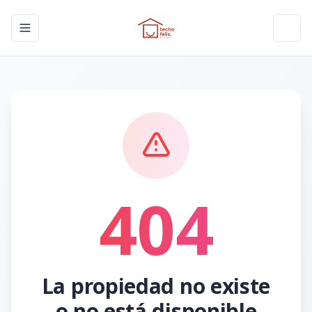
Toggle navigation menu
Toggl
404
La propiedad no existe
o no está disponible