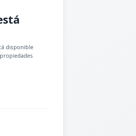
está
tá disponible
 propiedades