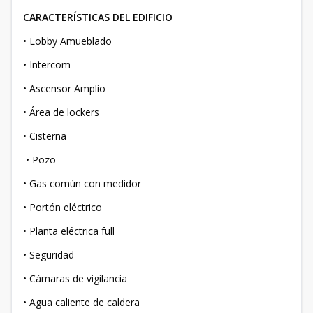
CARACTERÍSTICAS DEL EDIFICIO
•⁠ ⁠Lobby Amueblado
•⁠ ⁠Intercom
•⁠ ⁠Ascensor Amplio
•⁠ ⁠Área de lockers
•⁠ ⁠Cisterna
• Pozo
•⁠ ⁠Gas común con medidor
•⁠ ⁠Portón eléctrico
•⁠ ⁠Planta eléctrica full
•⁠ ⁠Seguridad
•⁠ ⁠Cámaras de vigilancia
•⁠ ⁠Agua caliente de caldera