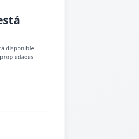
está
tá disponible
 propiedades