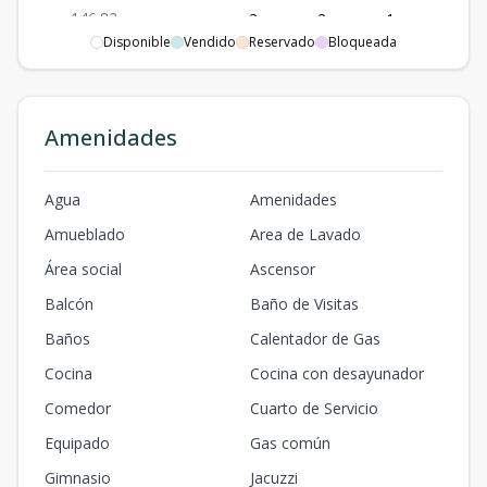
146.82
-
-
3
2
1
2
3
2
2
Disponible
Vendido
Reservado
Bloqueada
m2
m2
601-C
114.44
-
-
2
2
1
2
2
Amenidades
2
2
m2
m2
701-A
Agua
Amenidades
145.82
-
-
3
2
1
2
3
Amueblado
2
2
Area de Lavado
m2
m2
Área social
Ascensor
701-C
Balcón
Baño de Visitas
114.44
-
-
2
2
1
2
2
2
2
Baños
Calentador de Gas
m2
m2
Cocina
Cocina con desayunador
801-B PH
Comedor
Cuarto de Servicio
185.71
-
-
3
2
1
2
3
2
2
Equipado
Gas común
m2
m2
Gimnasio
Jacuzzi