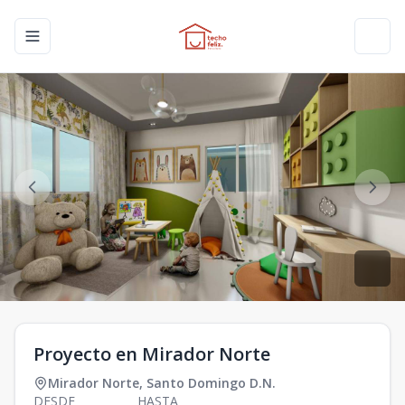
Toggle navigation menu
Toggl
Proyecto en Mirador Norte
Mirador Norte
,
Santo Domingo D.N.
DESDE
HASTA