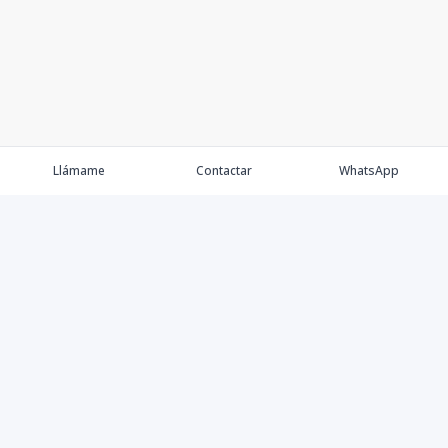
Llámame
Contactar
WhatsApp
Propiedades
Alojamientos en Airbnb
Nosotros
Equipo
Blog