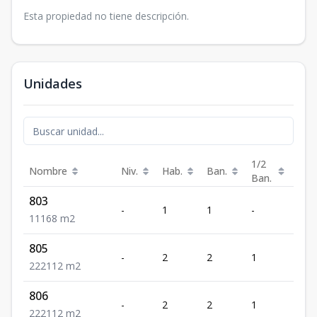
Esta propiedad no tiene descripción.
Unidades
1/2
Nombre
Niv.
Hab.
Ban.
Est.
Ban.
803
-
1
1
-
1
1
1
1
68
m2
805
-
2
2
1
2
2
2
2
112
m2
806
-
2
2
1
2
2
2
2
112
m2